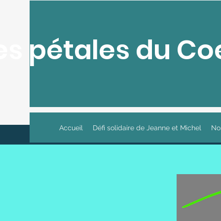
es pétales du Co
Accueil
Défi solidaire de Jeanne et Michel
No